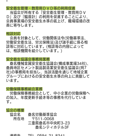
安全衛生管理・教育用ＤＶＤ等の利用促進
当協会が所有する「安全衛生管理・教育用ＤＶ
Ｄ」及び「騒音計」の利用を促進することにより、
会員事業場の安全衛生水準の底上げ、職場環境の改
善に寄与します。
相談対応
会員を対象として、労働関係法令(労働基準法、
労働安全衛生法、労災保険法)及び諸手続に係る相
談等に対応しています。(相談等の内容によって
は、相談機関を紹介しています。)
安全衛生協議会事務局業務
桑名機械金属安全衛生協議会(構成事業場34社)、
桑員地区セメント製品製造業安全衛生協議会(同7
社)の事務局を担当し、当該活動を通じて地域企業
グループにおけるの安全衛生水準の向上に貢献して
います。
労働保険事務組合業務
労働保険事務組合として、中小企業の労働保険へ
の加入、年度更新手続き等の事務を代行していま
す。
協会の概要
協会名 桑名労働基準協会
所在地 〒511-0068
三重県桑名市中央町3-23
桑名シティホテル3F
連絡先 TEL.
0594-21-8341