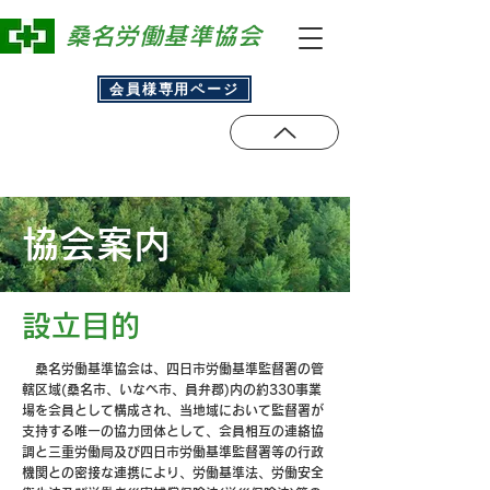
​桑名労働基準協会
会員様専用ページ
協会案内
設立目的
桑名労働基準協会は、四日市労働基準監督署の管
轄区域(桑名市、いなべ市、員弁郡)内の約330事業
場を会員として構成され、当地域において監督署が
支持する唯一の協力団体として、会員相互の連絡協
調と三重労働局及び四日市労働基準監督署等の行政
機関との密接な連携により、労働基準法、労働安全