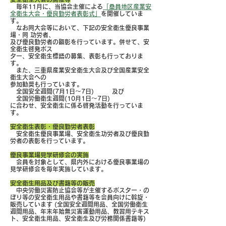
毎年11月に、当協会主催による
「桑員地区産業安
全衛生大会・優良勤労者表彰式」
を開催していま
す。
なお同大会等において、下記の安全衛生優良事業
場・同 功労者、
及び優良勤労者の顕彰を行っています。併せて、安
全衛生啓発ポス
ター、安全衛生標語の募集、表彰も行っておりま
す。
また、三重県産業安全衛生大会及び全国産業安全
衛生大会への
参加勧奨も行っています。
全国安全週間(7月1日～7日) 及び
全国労働衛生週間(10月1日～7日)
に合わせ、安全衛生に係る
啓発活動を行っていま
す。
安全衛生表彰・優良勤労者表彰
安全衛生優良事業場、安全衛生功労者及び優良勤
労者の表彰を行っています。
優良事業場見学研修会の実施
会員を対象として、県内外における優良事業場の
見学研修会を毎年実施しています。
安全衛生用品及び書籍等の販売
中央労働災害防止協会等が主催するポスター・の
ぼり等の安全衛生用品や書籍等を会員向けに斡旋・
販売しています (全国安全週間用品、全国労働衛生
週間用品、年末年始無災害運動用品、教習用テキス
ト、安全衛生用品、安全衛生及び労務関係書籍等)
。