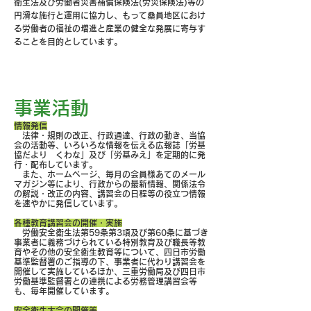
衛生法及び労働者災害補償保険法(労災保険法)等の
円滑な施行と運用に協力し、もって桑員地区におけ
る労働者の福祉の増進と産業の健全な発展に寄与す
ることを目的としています。
事業活動
情報発信
法律・規則の改正、行政通達、行政の動き、当協
会の活動等、いろいろな情報を伝える広報誌「労基
協だより くわな」及び「労基みえ」を定期的に発
行・配布しています。
また、ホームページ、毎月の会員様あてのメール
マガジン等により、行政からの最新情報、関係法令
の解説・改正の内容、講習会の日程等の役立つ情報
を速やかに発信しています。
各種教育講習会の開催・実施
労働安全衛生法第59条第3項及び第60条に基づき
事業者に義務づけられている特別教育及び職長等教
育やその他の安全衛生教育等について、四日市労働
基準監督署のご指導の下、事業者に代わり講習会を
開催して実施しているほか、三重労働局及び四日市
労働基準監督署との連携による労務管理講習会等
も、毎年開催しています。
安全衛生大会の開催等