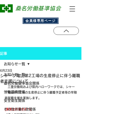
​桑名労働基準協会
会員様専用ページ
記事
お知らせ一覧
6月23日
お知らせ一覧
シャープ亀山第2工場の生産停止に伴う離職
者支援について
桑名労働基準協会関係
　三重労働局および県内ハローワークでは、シャー
労働基準関係
プ亀山第2工場の生産停止に伴う離職予定者等の早期
再就職支援を実施します。
安全衛生関係
その他労働行政関係
[事業主の皆さまへ]