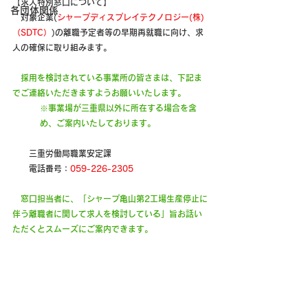
【求人特別窓口について】
各団体関係
　対象企業(
シャープディスプレイテクノロジー(株) 
（SDTC）
)の離職予定者等の早期再就職に向け、求
人の確保に取り組みます。
採用を検討されている事業所の皆さまは、下記ま
でご連絡いただきますようお願いいたします。
※事業場が三重県以外に所在する場合を含
め、ご案内いたしております。
　　三重労働局職業安定課
　　電話番号：
059-226-2305
窓口担当者に、「シャープ亀山第2工場生産停止に
伴う離職者に関して求人を検討している」旨お話い
ただくとスムーズにご案内できます。
☞　詳しくは・・・
【三重労働局　職業安定部　職業安定課】
その他労働行政関係