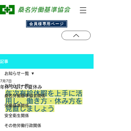
​桑名労働基準協会
会員様専用ページ
記事
お知らせ一覧
7月7日
お知らせ一覧
年休つなげて夏休み
年次有給休暇を上手に活
桑名労働基準協会関係
用し、働き方・休み方を
労働基準関係
見直しましょう
安全衛生関係
その他労働行政関係