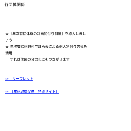
各団体関係
★「年次有給休暇の計画的付与制度」を導入しまし
ょう
★ 年次有給休暇付与計画表による個人別付与方式を
活用
　 すれば休暇の分散化にもつながります
☞　リーフレット
☞ 「年休取得促進　特設サイト」
【三重労働局　雇用環境・均等室】
その他労働行政関係
〒511-0068
桑名市中央町3-23 桑名シティホテル 3階