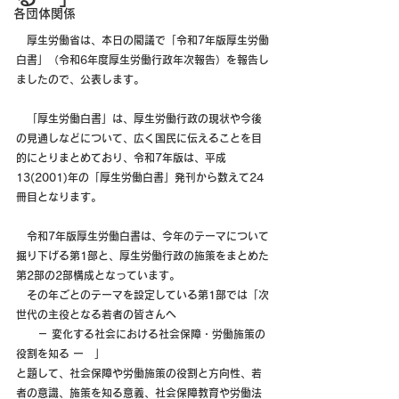
各団体関係
　厚生労働省は、本日の閣議で「令和7年版厚生労働
白書」（令和6年度厚生労働行政年次報告）を報告し
ましたので、公表します。
　「厚生労働白書」は、厚生労働行政の現状や今後
の見通しなどについて、広く国民に伝えることを目
的にとりまとめており、令和7年版は、平成
13(2001)年の「厚生労働白書」発刊から数えて24
冊目となります。
　令和7年版厚生労働白書は、今年のテーマについて
掘り下げる第1部と、厚生労働行政の施策をまとめた
第2部の2部構成となっています。
　その年ごとのテーマを設定している第1部では「次
世代の主役となる若者の皆さんへ
　　－ 変化する社会における社会保障・労働施策の
役割を知る ー　」
と題して、社会保障や労働施策の役割と方向性、若
者の意識、施策を知る意義、社会保障教育や労働法