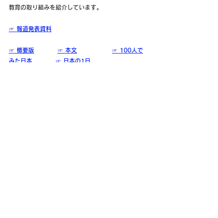
教育の取り組みを紹介しています。
☞ 報道発表資料
☞ 概要版
☞ 本文
☞ 100人で
みた日本
☞ 日本の1日
New！
☞　別冊版 ※第1部の要約版
【厚生労働省　
政策統括官付 政策立案・評価担当参
事官室
】
その他労働行政関係
〒511-0068
桑名市中央町3-23 桑名シティホテル 3階
​桑名労働基準協会
TEL：0594-21-8341
FAX：0594-23-7050