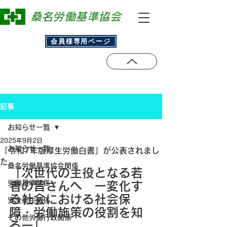
​桑名労働基準協会
会員様専用ページ
記事
お知らせ一覧
2025年9月2日
お知らせ一覧
「令和7年版厚生労働白書」が公表されまし
た
桑名労働基準協会関係
「次世代の主役となる若
労働基準関係
者の皆さんへ　ー変化す
る社会における社会保
安全衛生関係
障・労働施策の役割を知
その他労働行政関係
るー」