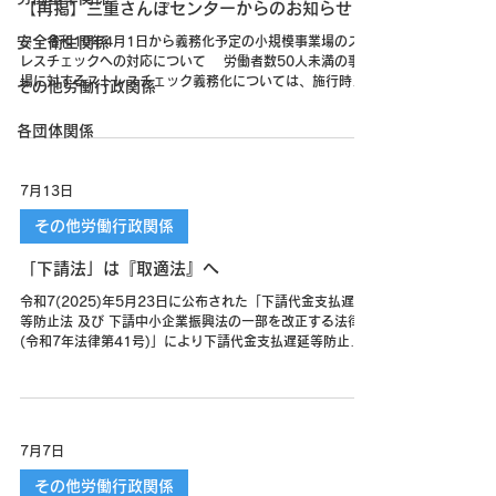
【再掲】三重さんぽセンターからのお知らせ
安全衛生関係
※ 令和10年4月1日から義務化予定の小規模事業場のスト
レスチェックへの対応について 労働者数50人未満の事業
場に対するストレスチェック義務化については、施行時期
その他労働行政関係
が令和10年4月1日となりました。 施行日までは一定の
期間がありますが、制度への対応には体制整備や社内ルー
各団体関係
ルの見直しなどが必要となるため、早めに準備を行ってい
ただくことが重要です。 ☞ 詳しくは・・・ 当センター
では、事業場の規模に関わらず、「ストレスチェックの導
7月13日
入方法」や「従業員数が少ない場合の注意点」など、スト
レスチェックについての相談・支援を行っています。 ま
その他労働行政関係
た、メンタルヘルス対策全般について、保健師、公認心理
師等の専門家による相談や各種支援を行っています。 ☞
「下請法」は『取適法』へ
サービスのお申し込みはこちら「メンタルヘルス対策」
【三重産業保健総合支援センター】
令和7(2025)年5月23日に公布された「下請代金支払遅延
等防止法 及び 下請中小企業振興法の一部を改正する法律
(令和7年法律第41号)」により下請代金支払遅延等防止法
（下請法）が改正されました（令和8年1月1日施行）。
☞ 詳しくは・・・ ☞ 「中小受託取引適正化法」ガイ
ドブック ☞ 適正取引支援サイト → 適正取引
講習会 【経済産業省】 【中小企業庁】
7月7日
その他労働行政関係