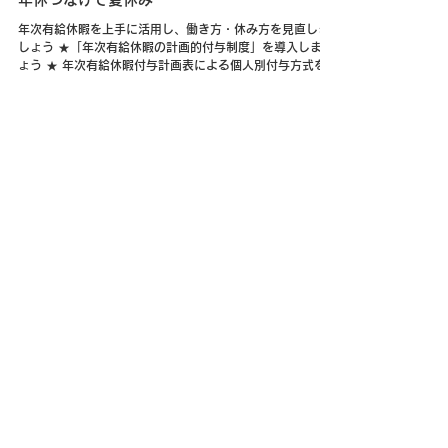
7月7日
その他労働行政関係
年休つなげて夏休み
年次有給休暇を上手に活用し、働き方・休み方を見直しま
しょう ★「年次有給休暇の計画的付与制度」を導入しまし
ょう ★ 年次有給休暇付与計画表による個人別付与方式を活
用 すれば休暇の分散化にもつながります ☞ リーフレ
ット ☞ 「年休取得促進 特設サイト」 【三重労働局 雇
用環境・均等室】
7月7日
その他労働行政関係
くるみん・えるぼし認定 取得したいと思った
ら
えるぼし認定・くるみん認定を受けると、企業イメージの
向上や人材確保・定着に役立ちます ★自社の求人や募集要
項、商品、広告などに認定マークを使用し、企業イメージ
を 向上させ、人材確保につながります。 ★日本政策金融
公庫から低利融資が受けられます。 ★公共調達で加点評価